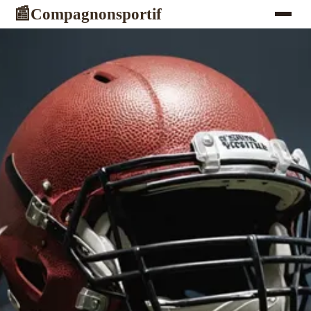
Compagnonsportif
📰