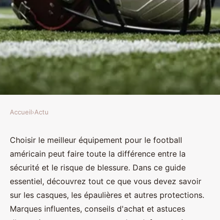
Accueil
›
Actu
ACTU
Guide essentiel : équipement
Choisir le meilleur équipement pour le football
américain peut faire toute la différence entre la
pour le football américain
sécurité et le risque de blessure. Dans ce guide
optimal
essentiel, découvrez tout ce que vous devez savoir
sur les casques, les épaulières et autres protections.
Valentine
•
1 août 2024
•
4 min de lecture
Marques influentes, conseils d'achat et astuces