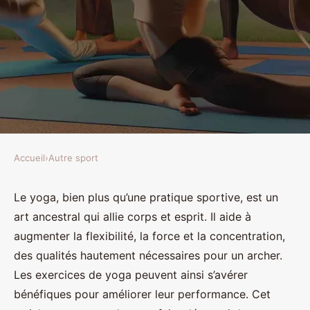
Accueil
›
Autre sport
AUTRE SPORT
Quels sont les exercices de yoga
Le yoga, bien plus qu’une pratique sportive, est un
art ancestral qui allie corps et esprit. Il aide à
bénéfiques pour la souplesse des
augmenter la flexibilité, la force et la concentration,
archers ?
des qualités hautement nécessaires pour un archer.
Les exercices de yoga peuvent ainsi s’avérer
Valentine
•
7 avril 2024
•
8 min de lecture
bénéfiques pour améliorer leur performance. Cet