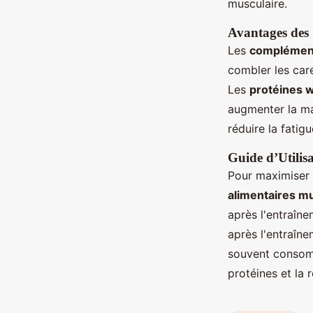
musculaire.
Avantages des
Les
complément
combler les care
Les
protéines 
augmenter la ma
réduire la fatig
Guide d’Utilis
Pour maximiser l
alimentaires m
après l'entraîne
après l'entraîn
souvent consomm
protéines et la 