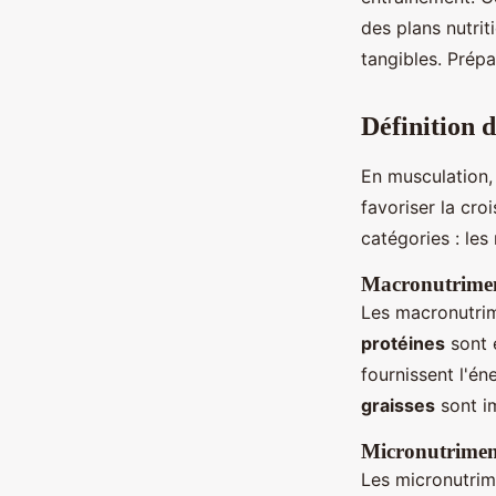
Valentine
•
25 août 2024
•
4 min de lecture
des plans nutrit
tangibles. Prépa
Définition 
En musculation,
favoriser la cro
catégories : les
Macronutrime
Les macronutrim
protéines
sont e
fournissent l'én
graisses
sont im
Micronutrimen
Les micronutrime