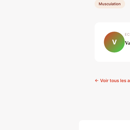
Musculation
EC
V
Va
← Voir tous les 