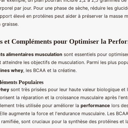
Par exemple, un plan pourrait inclure 2,2 à 2,5 grammes de
rporel par jour. Pour une phase de sèche, réduire les glucid
pport élevé en protéines peut aider à préserver la masse m
 graisse.
s et Compléments pour Optimiser la Perfo
s alimentaires musculation
sont essentiels pour optimiser
atteindre les objectifs de musculation. Parmi les plus popu
éines whey
, les BCAA et la créatine.
léments Populaires
whey
sont très prisées pour leur haute valeur biologique et 
vorisent la réparation et la croissance musculaire après l'en
lement très utilisée pour améliorer la
performance
lors de
 Elle augmente la force et l'endurance musculaire. Les BCA
ramifiée, sont cruciaux pour la synthèse des protéines et l