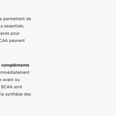
ls permettent de
s essentiels.
icaces pour
 BCAA peuvent
s
compléments
 immédiatement
e avant ou
es BCAA sont
 la synthèse des