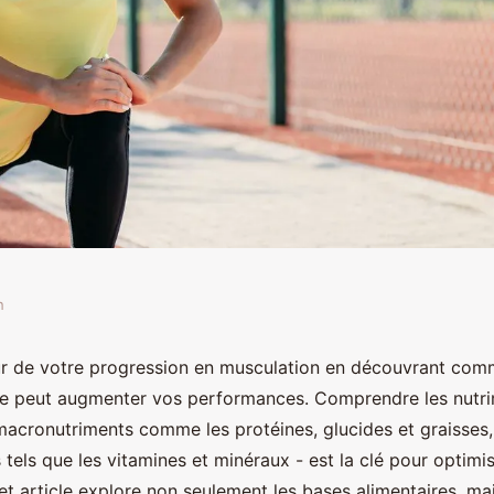
n
on en musculation:
r de votre progression en musculation en découvrant com
ée peut augmenter vos performances. Comprendre les nutri
nces
 macronutriments comme les protéines, glucides et graisses,
tels que les vitamines et minéraux - est la clé pour optimi
t article explore non seulement les bases alimentaires, mai