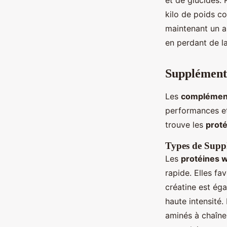
et de glucides. 
kilo de poids co
maintenant un a
en perdant de la
Supplément
Les
complément
performances et 
trouve les
prot
Types de Supp
Les
protéines 
rapide. Elles fa
créatine est éga
haute intensité.
aminés à chaîne 