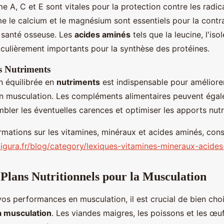
A, C et E sont vitales pour la protection contre les radica
le calcium et le magnésium sont essentiels pour la contr
a santé osseuse. Les
acides aminés
tels que la leucine, l'iso
iculièrement importants pour la synthèse des protéines.
s Nutriments
n équilibrée en
nutriments
est indispensable pour améliorer
 musculation. Les compléments alimentaires peuvent égal
mbler les éventuelles carences et optimiser les apports nutr
rmations sur les vitamines, minéraux et acides aminés, cons
igura.fr/blog/category/lexiques-vitamines-mineraux-acide
 Plans Nutritionnels pour la Musculation
os performances en musculation, il est crucial de bien choi
a musculation
. Les viandes maigres, les poissons et les œu