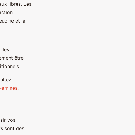
ux libres. Les
action
leucine et la
 les
ement être
itionnels.
ultez
s-amines
.
sir vos
fs sont des