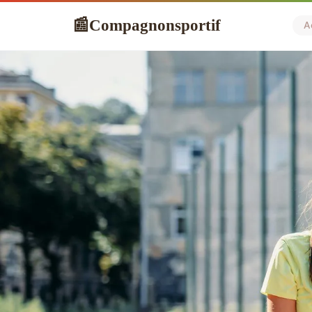
Compagnonsportif
📰
A