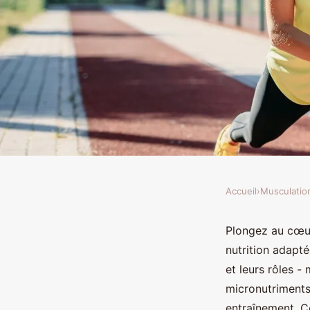
Accueil
›
Musculatio
MUSCULATION
Lexique de la nutriti
Plongez au cœu
nutrition adapt
boostez vos performa
et leurs rôles -
micronutriments 
entraînement. Ce