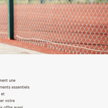
ment une
ments essentiels
 et
ser votre
s offre aussi