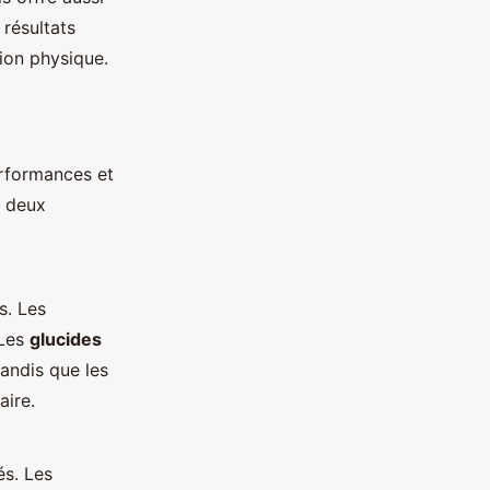
 résultats
tion physique.
erformances et
n deux
s. Les
 Les
glucides
tandis que les
aire.
és. Les