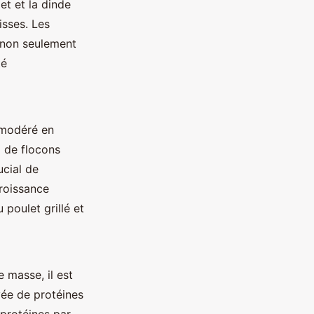
et et la dinde
isses. Les
 non seulement
té
 modéré en
l de flocons
ucial de
croissance
poulet grillé et
e masse, il est
ée de protéines