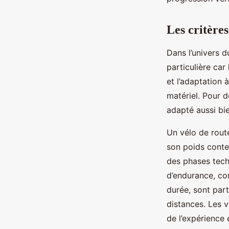
Valentine
•
14 mai 2025
•
4 min de lecture
Les critères
Dans l’univers d
particulière car
et l’adaptation 
matériel. Pour d
adapté aussi bie
Un vélo de route
son poids conten
des phases tech
d’endurance, con
durée, sont part
distances. Les v
de l’expérience 