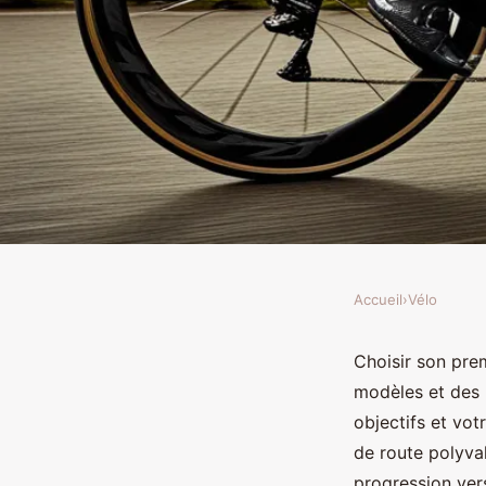
Accueil
›
Vélo
VÉLO
Quel vélo choisir pou
Choisir son prem
modèles et des p
triathlon ?
objectifs et vo
de route polyval
progression ver