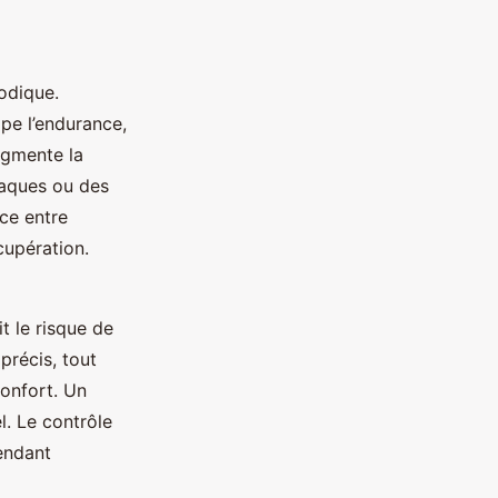
odique.
pe l’endurance,
ugmente la
ttaques ou des
nce entre
cupération.
t le risque de
précis, tout
confort. Un
l. Le contrôle
pendant