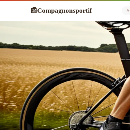
Compagnonsportif
📰
A