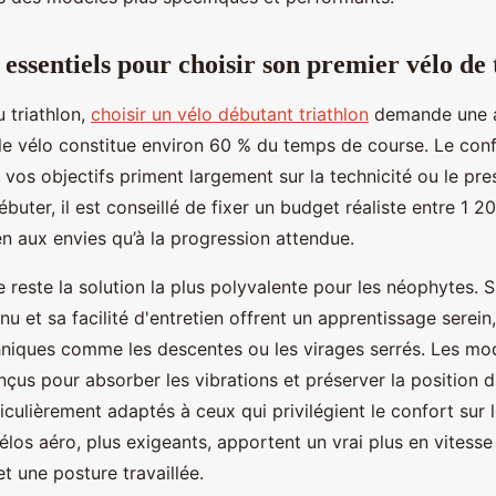
 essentiels pour choisir son premier vélo de 
u triathlon,
choisir un vélo débutant triathlon
demande une a
 le vélo constitue environ 60 % du temps de course. Le confo
à vos objectifs priment largement sur la technicité ou le pre
ébuter, il est conseillé de fixer un budget réaliste entre 1 2
n aux envies qu’à la progression attendue.
 reste la solution la plus polyvalente pour les néophytes. S
u et sa facilité d'entretien offrent un apprentissage serein,
niques comme les descentes ou les virages serrés. Les mo
çus pour absorber les vibrations et préserver la position du
iculièrement adaptés à ceux qui privilégient le confort sur 
élos aéro, plus exigeants, apportent un vrai plus en vitesse
et une posture travaillée.