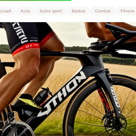
ccueil
Actu
Autre sport
Basket
Combat
Fitness