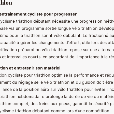
thlon
 entraînement cycliste pour progresser
cyclisme triathlon débutant nécessite une progression méth
base via un programme sortie longue vélo triathlon dévelop
ême pour le triathlon sprint vélo débutant. Le fractionné a
capacité à gérer les changements d’effort, utile lors des a
nification préparation vélo triathlon repose sur une alterna
et intervalles courts, en accordant de l’importance à la ré
tion et entretenir son matériel
on cycliste pour triathlon optimise la performance et rédui
tement du réglage selle vélo triathlon et du guidon doit être 
lance de la position aéro sur vélo triathlon pour éviter l’in
triathlon hebdomadaire prolonge la durée de vie du matérie
iathlon complet, des freins aux pneus, garantit la sécurité 
cyclisme triathlon débutant comme lors d’une compétition.