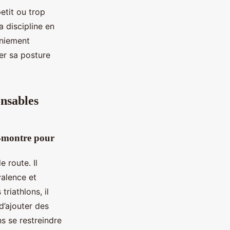
petit ou trop
 discipline en
aniement
er sa posture
nsables
la-montre pour
 route. Il
valence et
riathlons, il
d’ajouter des
s se restreindre