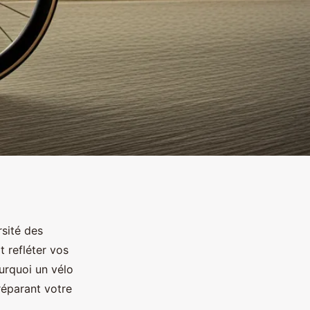
rsité des
t refléter vos
urquoi un vélo
réparant votre