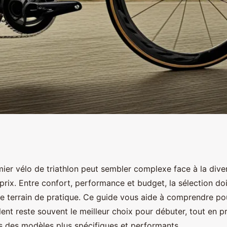
r bien débuter en
ier vélo de triathlon peut sembler complexe face à la dive
rix. Entre confort, performance et budget, la sélection doi
tre terrain de pratique. Ce guide vous aide à comprendre po
ent reste souvent le meilleur choix pour débuter, tout en p
s des modèles plus spécifiques et performants.