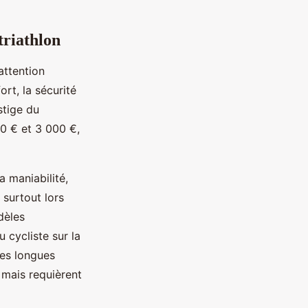
triathlon
ttention
rt, la sécurité
stige du
00 € et 3 000 €,
a maniabilité,
 surtout lors
dèles
 cycliste sur la
les longues
 mais requièrent