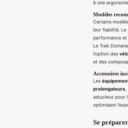
à une ergonomie 
Modèles recomm
Certains modèle
leur fiabilité.
performance et 
Le Trek Domane 
l’option des
vél
et des composa
Accessoires in
Les
équipements
prolongateurs
,
astucieux pour l
optimisent l’exp
Se préparer