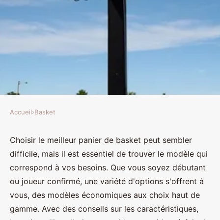
Accueil
›
Basket
BASKET
Le meilleur panier de basket :
Choisir le meilleur panier de basket peut sembler
difficile, mais il est essentiel de trouver le modèle qui
trouvez celui qui vous convient
correspond à vos besoins. Que vous soyez débutant
ou joueur confirmé, une variété d'options s'offrent à
Valentine
•
10 mars 2025
•
5 min de lecture
vous, des modèles économiques aux choix haut de
gamme. Avec des conseils sur les caractéristiques,